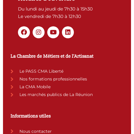
Du lundi au jeudi de 7h30 à 15h30
Le vendredi de 7h30 à 12h30
F
I
Y
L
a
n
o
i
c
s
u
n
e
t
t
k
b
a
u
e
La Chambre de Métiers et de l’Artisanat
o
g
b
d
o
r
e
i
k
a
n
Le PASS CMA Liberté
m
Nos formations professionnelles
La CMA Mobile
Les marchés publics de La Réunion
Informations utiles
Nous contacter