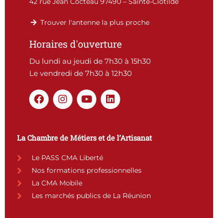
42 rue Jean Cocteau 97490 – Sainte-Clotilde
Trouver l'antenne la plus proche
Horaires d'ouverture
Du lundi au jeudi de 7h30 à 15h30
Le vendredi de 7h30 à 12h30
F
I
Y
L
a
n
o
i
c
s
u
n
e
t
t
k
b
a
u
e
La Chambre de Métiers et de l’Artisanat
o
g
b
d
o
r
e
i
Le PASS CMA Liberté
k
a
n
Nos formations professionnelles
m
La CMA Mobile
Les marchés publics de La Réunion