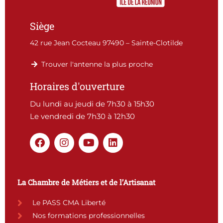
Siège
42 rue Jean Cocteau 97490 – Sainte-Clotilde
Trouver l'antenne la plus proche
Horaires d'ouverture
Du lundi au jeudi de 7h30 à 15h30
Le vendredi de 7h30 à 12h30
F
I
Y
L
a
n
o
i
c
s
u
n
e
t
t
k
b
a
u
e
La Chambre de Métiers et de l’Artisanat
o
g
b
d
o
r
e
i
Le PASS CMA Liberté
k
a
n
Nos formations professionnelles
m