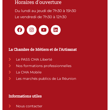
Horaires d'ouverture
Du lundi au jeudi de 7h30 à 15h30
Le vendredi de 7h30 à 12h30
F
I
Y
L
a
n
o
i
c
s
u
n
e
t
t
k
b
a
u
e
La Chambre de Métiers et de l’Artisanat
o
g
b
d
o
r
e
i
Le PASS CMA Liberté
k
a
n
Nos formations professionnelles
m
La CMA Mobile
Les marchés publics de La Réunion
Informations utiles
Nous contacter