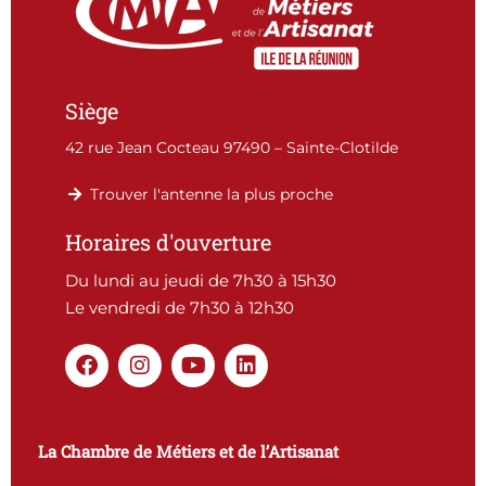
Siège
42 rue Jean Cocteau 97490 – Sainte-Clotilde
Trouver l'antenne la plus proche
Horaires d'ouverture
Du lundi au jeudi de 7h30 à 15h30
Le vendredi de 7h30 à 12h30
F
I
Y
L
a
n
o
i
c
s
u
n
e
t
t
k
b
a
u
e
La Chambre de Métiers et de l’Artisanat
o
g
b
d
o
r
e
i