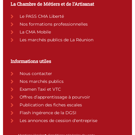
b
a
u
e
La Chambre de Métiers et de l’Artisanat
o
g
b
d
o
r
e
i
Le PASS CMA Liberté
k
a
n
Nos formations professionnelles
m
La CMA Mobile
Les marchés publics de La Réunion
Informations utiles
Nous contacter
Nos marchés publics
Examen Taxi et VTC
Offres d’apprentissage à pourvoir
Publication des fiches escales
Flash ingérence de la DGSI
Les annonces de cession d'entreprise