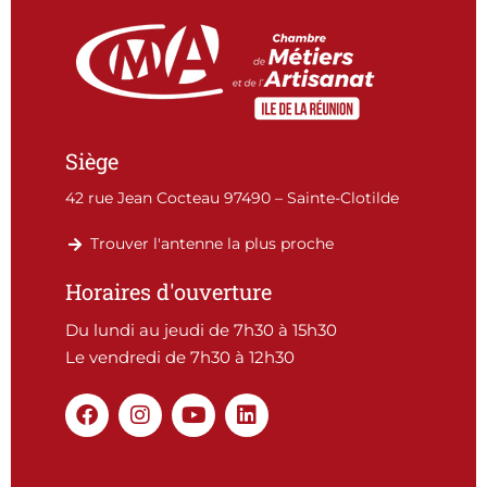
Siège
42 rue Jean Cocteau 97490 – Sainte-Clotilde
Trouver l'antenne la plus proche
Horaires d'ouverture
Du lundi au jeudi de 7h30 à 15h30
Le vendredi de 7h30 à 12h30
F
I
Y
L
a
n
o
i
c
s
u
n
e
t
t
k