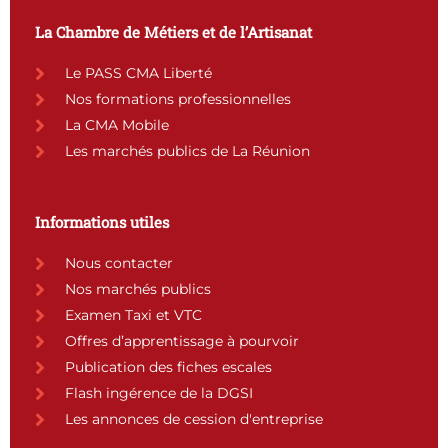
e
t
t
k
b
a
u
e
La Chambre de Métiers et de l’Artisanat
o
g
b
d
o
r
e
i
Le PASS CMA Liberté
k
a
n
Nos formations professionnelles
m
La CMA Mobile
Les marchés publics de La Réunion
Informations utiles
Nous contacter
Nos marchés publics
Examen Taxi et VTC
Offres d’apprentissage à pourvoir
Publication des fiches escales
Flash ingérence de la DGSI
Les annonces de cession d'entreprise