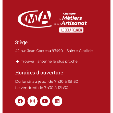
Siège
42 rue Jean Cocteau 97490 – Sainte-Clotilde
Trouver l'antenne la plus proche
Horaires d'ouverture
Du lundi au jeudi de 7h30 à 15h30
Le vendredi de 7h30 à 12h30
F
I
Y
L
a
n
o
i
c
s
u
n