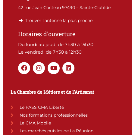
42 rue Jean Cocteau 97490 – Sainte-Clotilde
Trouver l'antenne la plus proche
Horaires d'ouverture
Du lundi au jeudi de 7h30 à 15h30
Le vendredi de 7h30 à 12h30
F
I
Y
L
a
n
o
i
c
s
u
n
e
t
t
k
b
a
u
e
La Chambre de Métiers et de l’Artisanat
o
g
b
d
o
r
e
i
k
a
n
Le PASS CMA Liberté
m
Nos formations professionnelles
La CMA Mobile
Les marchés publics de La Réunion