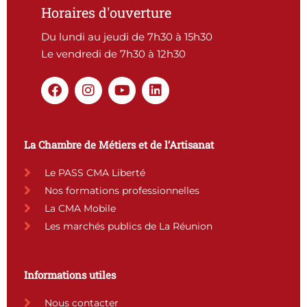
Horaires d'ouverture
Du lundi au jeudi de 7h30 à 15h30
Le vendredi de 7h30 à 12h30
F
I
Y
L
a
n
o
i
c
s
u
n
e
t
t
k
b
a
u
e
La Chambre de Métiers et de l’Artisanat
o
g
b
d
o
r
e
i
Le PASS CMA Liberté
k
a
n
Nos formations professionnelles
m
La CMA Mobile
Les marchés publics de La Réunion
Informations utiles
Nous contacter