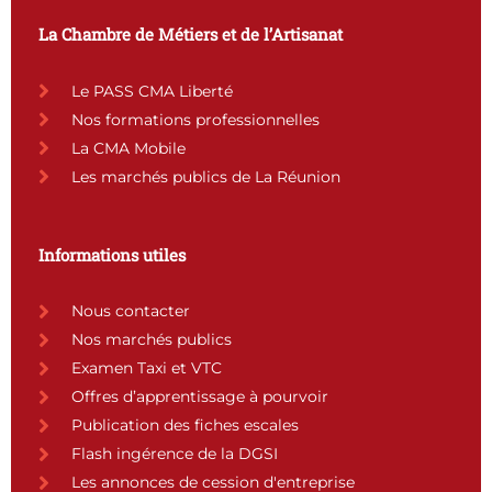
e
t
t
k
b
a
u
e
La Chambre de Métiers et de l’Artisanat
o
g
b
d
o
r
e
i
k
a
n
Le PASS CMA Liberté
m
Nos formations professionnelles
La CMA Mobile
Les marchés publics de La Réunion
Informations utiles
Nous contacter
Nos marchés publics
Examen Taxi et VTC
Offres d’apprentissage à pourvoir
Publication des fiches escales
Flash ingérence de la DGSI
Les annonces de cession d'entreprise