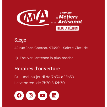
Siège
42 rue Jean Cocteau 97490 – Sainte-Clotilde
Trouver l'antenne la plus proche
Horaires d'ouverture
Du lundi au jeudi de 7h30 à 15h30
Le vendredi de 7h30 à 12h30
F
I
Y
L
a
n
o
i
c
s
u
n