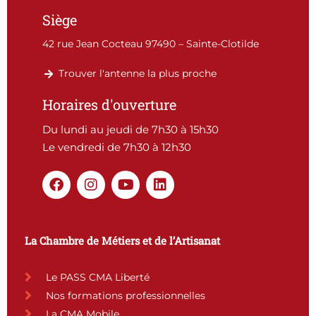
Siège
42 rue Jean Cocteau 97490 – Sainte-Clotilde
Trouver l'antenne la plus proche
Horaires d'ouverture
Du lundi au jeudi de 7h30 à 15h30
Le vendredi de 7h30 à 12h30
F
I
Y
L
a
n
o
i
c
s
u
n
e
t
t
k
b
a
u
e
La Chambre de Métiers et de l’Artisanat
o
g
b
d
o
r
e
i
k
a
n
Le PASS CMA Liberté
m
Nos formations professionnelles
La CMA Mobile