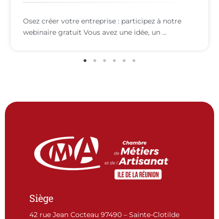
Artisans d’art : valorisez votre atelier auprès du
public ! Le Domaine des Tourelles lance ...
Siège
42 rue Jean Cocteau 97490 – Sainte-Clotilde