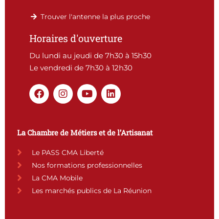
Trouver l'antenne la plus proche
Horaires d'ouverture
Du lundi au jeudi de 7h30 à 15h30
Le vendredi de 7h30 à 12h30
F
I
Y
L
a
n
o
i
c
s
u
n
e
t
t
k
b
a
u
e
La Chambre de Métiers et de l’Artisanat
o
g
b
d
o
r
e
i
Le PASS CMA Liberté
k
a
n
Nos formations professionnelles
m
La CMA Mobile
Les marchés publics de La Réunion