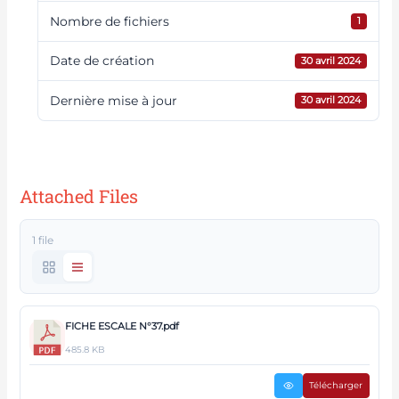
Nombre de fichiers
1
Date de création
30 avril 2024
Dernière mise à jour
30 avril 2024
Nom du navire : Artania - Date
d'escale : Jeudi 02 Mai 2024
Attached Files
1 file
FICHE ESCALE N°37.pdf
485.8 KB
Télécharger