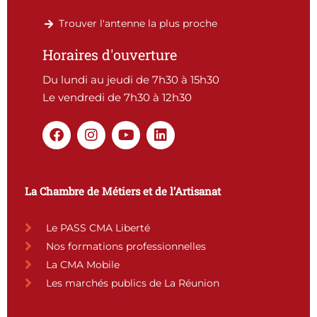
Trouver l'antenne la plus proche
Horaires d'ouverture
Du lundi au jeudi de 7h30 à 15h30
Le vendredi de 7h30 à 12h30
F
I
Y
L
a
n
o
i
c
s
u
n
e
t
t
k
b
a
u
e
La Chambre de Métiers et de l’Artisanat
o
g
b
d
o
r
e
i
k
a
n
Le PASS CMA Liberté
m
Nos formations professionnelles
La CMA Mobile
Les marchés publics de La Réunion