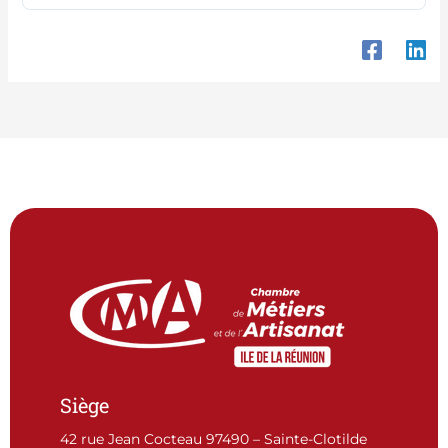
Siège
42 rue Jean Cocteau 97490 – Sainte-Clotilde