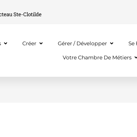
cteau Ste-Clotilde
s
Créer
Gérer / Développer
Se
Votre Chambre De Métiers
 Aida Stell | Date d’esca