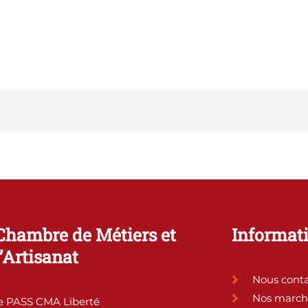
Chambre de Métiers et
Informati
l’Artisanat
Nous conta
Nos march
e PASS CMA Liberté