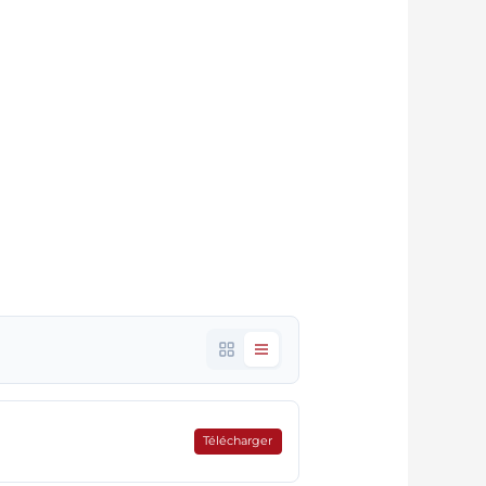
Aida Stell |
Mardi 19
4
Télécharger