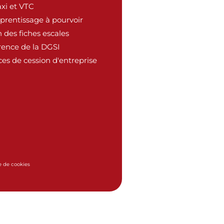
xi et VTC
pprentissage à pourvoir
 des fiches escales
rence de la DGSI
es de cession d'entreprise
e de cookies