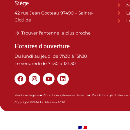
Siège
N
42 rue Jean Cocteau 97490 – Sainte-
L
Clotilde
L
Trouver l'antenne la plus proche
Horaires d'ouverture
Du lundi au jeudi de 7h30 à 15h30
Le vendredi de 7h30 à 12h30
F
I
Y
L
a
n
o
i
c
s
u
n
e
t
t
k
Mentions légales
Conditions générales de vente
Conditions générales de 
b
a
u
e
Copyright ©CMA La Réunion 2026
o
g
b
d
o
r
e
i
k
a
n
m