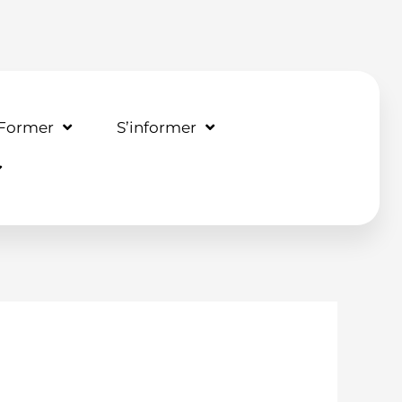
 Former
S’informer
le : Mardi 19