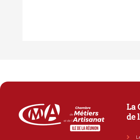
La 
de 
L