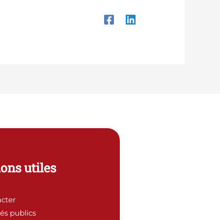
ons utiles
cter
és publics