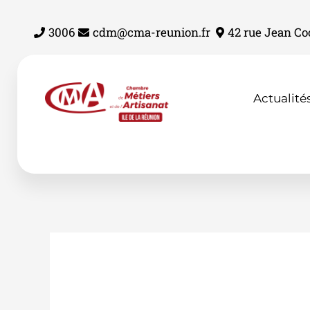
Aller
au
3006
cdm@cma-reunion.fr
42 rue Jean Co
contenu
Actualité
Nom du navire :