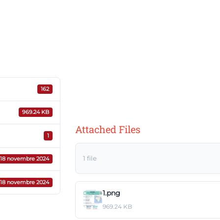
4
Nom du navire : 
Date d'escale : 
162
Novembre 202
969.24 KB
Attached Files
1
1 file
18 novembre 2024
18 novembre 2024
1.png
969.24 KB