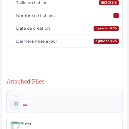
Taille du fichier
893.03 KB
Nombre de fichiers
1
Date de création
3 janvier 2025
Dernière mise à jour
3 janvier 2025
Le Dumont d'Urville Dates
d'escale : Dimanche 05 Janvier
2025
Attached Files
1 file
16.png