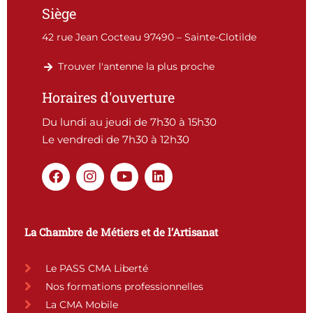
Siège
42 rue Jean Cocteau 97490 – Sainte-Clotilde
Trouver l'antenne la plus proche
Horaires d'ouverture
Du lundi au jeudi de 7h30 à 15h30
Le vendredi de 7h30 à 12h30
F
I
Y
L
a
n
o
i
c
s
u
n
e
t
t
k
b
a
u
e
La Chambre de Métiers et de l’Artisanat
o
g
b
d
o
r
e
i
k
a
n
Le PASS CMA Liberté
m
Nos formations professionnelles
La CMA Mobile