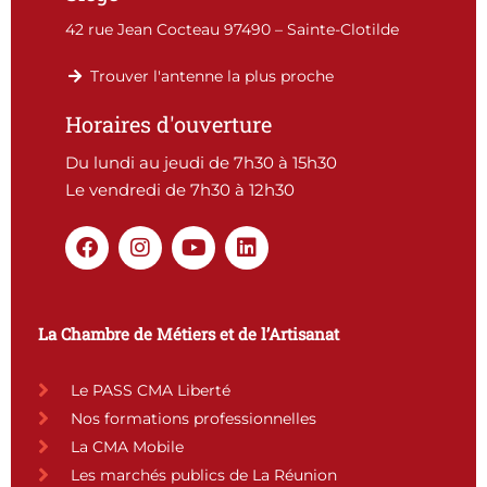
42 rue Jean Cocteau 97490 – Sainte-Clotilde
Trouver l'antenne la plus proche
Horaires d'ouverture
Du lundi au jeudi de 7h30 à 15h30
Le vendredi de 7h30 à 12h30
F
I
Y
L
a
n
o
i
c
s
u
n
e
t
t
k
b
a
u
e
La Chambre de Métiers et de l’Artisanat
o
g
b
d
o
r
e
i
k
a
n
Le PASS CMA Liberté
m
Nos formations professionnelles
La CMA Mobile
Les marchés publics de La Réunion