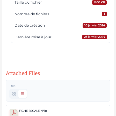
Taille du fichier
0.00 KB
Nombre de fichiers
1
Date de création
10 janvier 2024
Dernière mise à jour
23 janvier 2024
Nom du navire : AidaBlu - Date
d'escale : Jeudi 11 Janvier et
Vendredi 12 Janvier 2024
Attached Files
1 file
FICHE ESCALE N°18