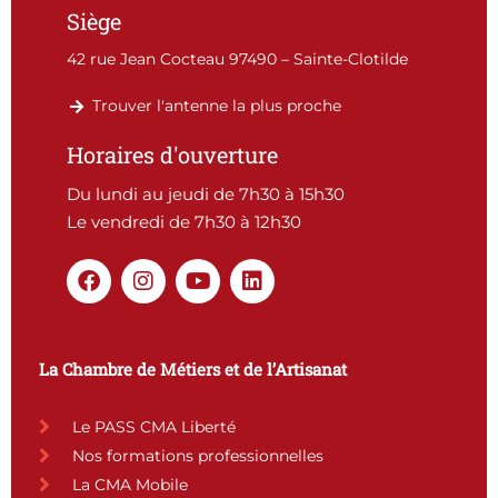
Siège
42 rue Jean Cocteau 97490 – Sainte-Clotilde
Trouver l'antenne la plus proche
Horaires d'ouverture
Du lundi au jeudi de 7h30 à 15h30
Le vendredi de 7h30 à 12h30
F
I
Y
L
a
n
o
i
c
s
u
n
e
t
t
k
b
a
u
e
La Chambre de Métiers et de l’Artisanat
o
g
b
d
o
r
e
i
k
a
n
Le PASS CMA Liberté
m
Nos formations professionnelles
La CMA Mobile