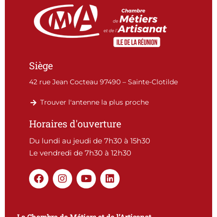
Siège
42 rue Jean Cocteau 97490 – Sainte-Clotilde
Trouver l'antenne la plus proche
Horaires d'ouverture
Du lundi au jeudi de 7h30 à 15h30
Le vendredi de 7h30 à 12h30
F
I
Y
L
a
n
o
i
c
s
u
n
e
t
t
k
b
a
u
e