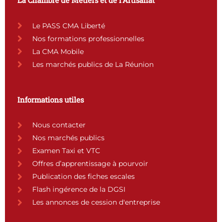
La Chambre de Métiers et de l’Artisanat
o
g
b
d
o
r
e
i
k
a
n
Le PASS CMA Liberté
m
Nos formations professionnelles
La CMA Mobile
Les marchés publics de La Réunion
Informations utiles
Nous contacter
Nos marchés publics
Examen Taxi et VTC
Offres d’apprentissage à pourvoir
Publication des fiches escales
Flash ingérence de la DGSI
Les annonces de cession d'entreprise