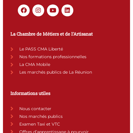
F
I
Y
L
a
n
o
i
c
s
u
n
e
t
t
k
b
a
u
e
La Chambre de Métiers et de l’Artisanat
o
g
b
d
o
r
e
i
k
a
n
Le PASS CMA Liberté
m
Nos formations professionnelles
La CMA Mobile
Les marchés publics de La Réunion
Informations utiles
Nous contacter
Nos marchés publics
Examen Taxi et VTC
Offres d’apprentissage à pourvoir