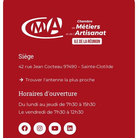
Siège
42 rue Jean Cocteau 97490 – Sainte-Clotilde
Trouver l'antenne la plus proche
Horaires d'ouverture
Du lundi au jeudi de 7h30 à 15h30
Le vendredi de 7h30 à 12h30
F
I
Y
L
a
n
o
i
c
s
u
n