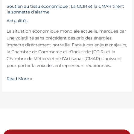
La
Soutien au tissu économique : La CCIR et la CMAR tirent
CCIR
la sonnette d’alarme
et
Actualités
la
La situation économique mondiale actuelle, marquée par
CMAR
une volatilité sans précédent des prix des énergies,
tirent
impacte directement notre île. Face à ces enjeux majeurs,
la
la Chambre de Commerce et d’Industrie (CCIR) et la
sonnette
Chambre de Métiers et de l’Artisanat (CMAR) s’unissent
d’alarme
pour porter la voix des entrepreneurs réunionnais.
Read More »