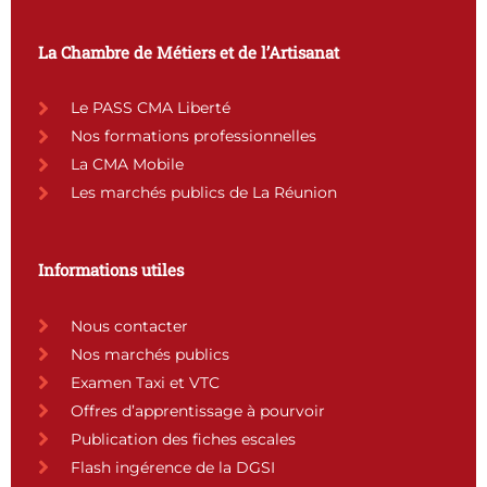
e
t
t
k
b
a
u
e
La Chambre de Métiers et de l’Artisanat
o
g
b
d
o
r
e
i
k
a
n
Le PASS CMA Liberté
m
Nos formations professionnelles
La CMA Mobile
Les marchés publics de La Réunion
Informations utiles
Nous contacter
Nos marchés publics
Examen Taxi et VTC
Offres d’apprentissage à pourvoir
Publication des fiches escales
Flash ingérence de la DGSI