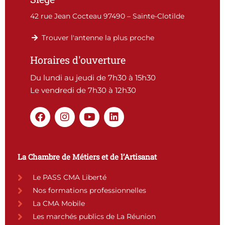
42 rue Jean Cocteau 97490 – Sainte-Clotilde
Trouver l'antenne la plus proche
Horaires d'ouverture
Du lundi au jeudi de 7h30 à 15h30
Le vendredi de 7h30 à 12h30
F
I
Y
L
a
n
o
i
c
s
u
n
e
t
t
k
b
a
u
e
La Chambre de Métiers et de l’Artisanat
o
g
b
d
o
r
e
i
Le PASS CMA Liberté
k
a
n
Nos formations professionnelles
m
La CMA Mobile
Les marchés publics de La Réunion