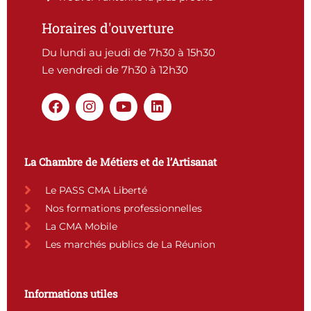
Horaires d'ouverture
Du lundi au jeudi de 7h30 à 15h30
Le vendredi de 7h30 à 12h30
F
I
Y
L
a
n
o
i
c
s
u
n
e
t
t
k
b
a
u
e
La Chambre de Métiers et de l’Artisanat
o
g
b
d
o
r
e
i
Le PASS CMA Liberté
k
a
n
Nos formations professionnelles
m
La CMA Mobile
Les marchés publics de La Réunion
Informations utiles