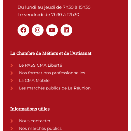
Du lundi au jeudi de 7h30 à 15h30
Le vendredi de 7h30 à 12h30
F
I
Y
L
a
n
o
i
c
s
u
n
e
t
t
k
b
a
u
e
La Chambre de Métiers et de l’Artisanat
o
g
b
d
o
r
e
i
Le PASS CMA Liberté
k
a
n
Nos formations professionnelles
m
La CMA Mobile
Les marchés publics de La Réunion
Informations utiles
Nous contacter
Nos marchés publics