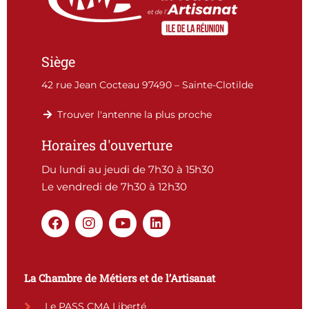
Siège
42 rue Jean Cocteau 97490 – Sainte-Clotilde
Trouver l'antenne la plus proche
Horaires d'ouverture
Du lundi au jeudi de 7h30 à 15h30
Le vendredi de 7h30 à 12h30
F
I
Y
L
a
n
o
i
c
s
u
n
e
t
t
k
b
a
u
e
La Chambre de Métiers et de l’Artisanat
o
g
b
d
o
r
e
i
Le PASS CMA Liberté