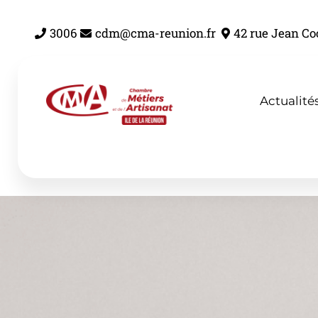
Aller
au
3006
cdm@cma-reunion.fr
42 rue Jean Co
contenu
Actualité