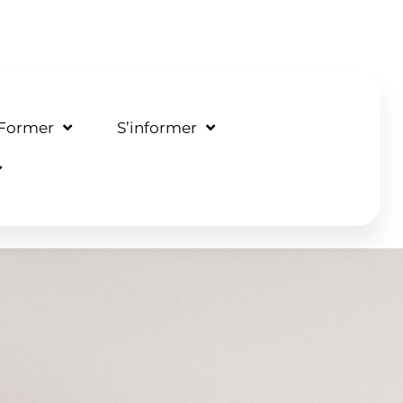
 Former
S’informer