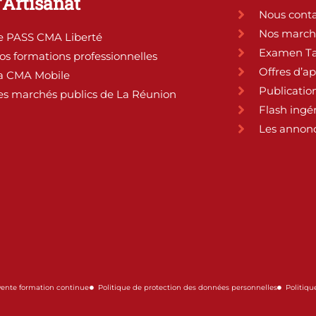
l’Artisanat
Nous conta
Nos march
e PASS CMA Liberté
Examen Ta
os formations professionnelles
Offres d’a
a CMA Mobile
Publication
es marchés publics de La Réunion
Flash ingé
Les annonc
vente formation continue
Politique de protection des données personnelles
Politiqu