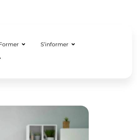
 Former
S’informer