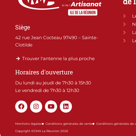
de 
L
N
Siège
L
42 rue Jean Cocteau 97490 – Sainte-
L
Clotilde
Trouver l'antenne la plus proche
Horaires d'ouverture
Du lundi au jeudi de 7h30 à 15h30
Le vendredi de 7h30 à 12h30
F
I
Y
L
a
n
o
i
c
s
u
n
e
t
t
k
Mentions légales
Conditions générales de vente
Conditions générales de 
b
a
u
e
Copyright ©CMA La Réunion 2026
o
g
b
d