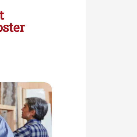
t
oster