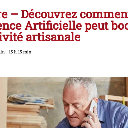
re – Découvrez commen
gence Artificielle peut bo
ivité artisanale
min
-
15 h 15 min