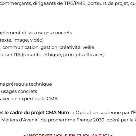
, commerçants, dirigeants de TPE/PME, porteurs de projet, c
mplement et ses usages concrets
(texte, image, vidéo)
 communication, gestion, créativité, veille
iliser l’IA (sécurité, éthique, prompts efficaces)
ans prérequis technique
 usages concrets
 avec un expert de la CMA
ans le cadre du projet CMA’Num
: « Opération soutenue par l’É
Métiers d’Avenir” du programme France 2030, opéré par la C
> INSCRIVEZ-VOUS EN CLIQUANT ICI <