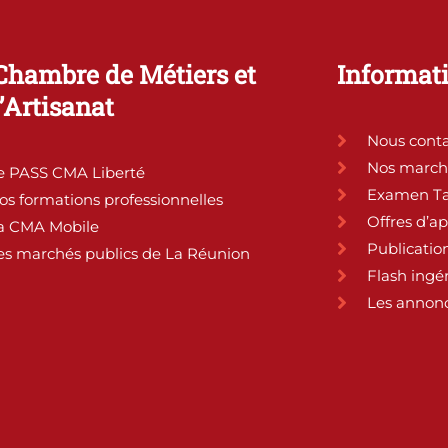
Chambre de Métiers et
Informati
l’Artisanat
Nous conta
Nos march
e PASS CMA Liberté
Examen Ta
os formations professionnelles
Offres d’a
a CMA Mobile
Publication
es marchés publics de La Réunion
Flash ingé
Les annonc