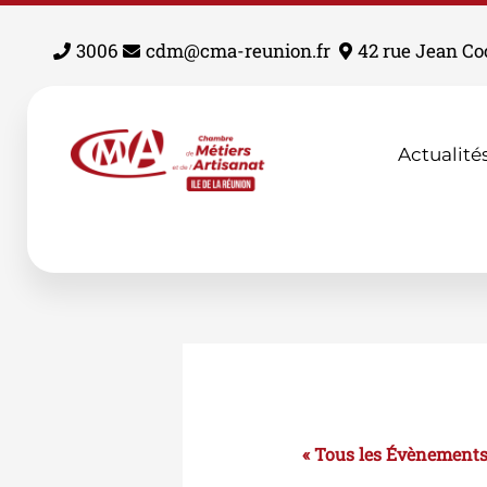
Aller
au
3006
cdm@cma-reunion.fr
42 rue Jean Co
contenu
Actualité
« Tous les Évènement