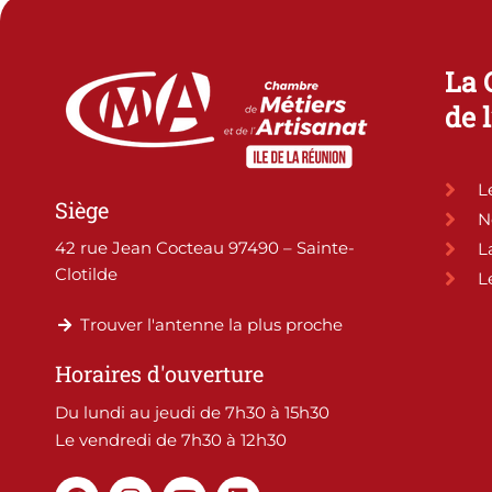
La 
de 
L
Siège
N
42 rue Jean Cocteau 97490 – Sainte-
L
Clotilde
L
Trouver l'antenne la plus proche
Horaires d'ouverture
Du lundi au jeudi de 7h30 à 15h30
Le vendredi de 7h30 à 12h30
F
I
Y
L