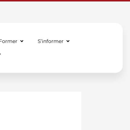
 Former
S’informer